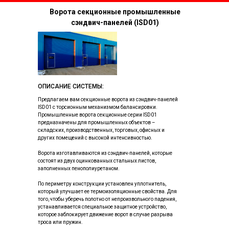
Ворота секционные промышленные
сэндвич-панелей (ISD01)
ОПИСАНИЕ СИСТЕМЫ:
Предлагаем вам секционные ворота из сэндвич-панелей
ISD01 с торсионным механизмом балансировки.
Промышленные ворота секционные серии ISD01
предназначены для промышленных объектов –
складских, производственных, торговых, офисных и
других помещений с высокой интенсивностью.
Ворота изготавливаются из сэндвич-панелей, которые
состоят из двух оцинкованных стальных листов,
заполненных пенополиуретаном.
По периметру конструкции установлен уплотнитель,
который улучшает ее термоизоляционные свойства. Для
того, чтобы уберечь полотно от непроизвольного падения,
устанавливается специальное защитное устройство,
которое заблокирует движение ворот в случае разрыва
троса или пружин.